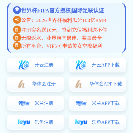
手机App
网页版
关于华体会入口
华体会入口是专注于体育赛事直播与互动体验的创新平台，致力
于为全球用户带来高速、安全与多样化的观赛服务体验，覆盖多
语种、多终端、多场景。