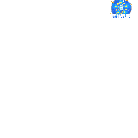
数据安全 全方位防护
在华体会入口平台，数据防护不仅是底层机制，更是平
台运营的基本责任。我们从用户访问到操作全流程建立
安全通道，有效防范多类潜在风险。
多重加密策略，防止数据泄露
AI 风控引擎，监测账户异常行为
华体会官方版网站登录入口-华体会(中国)支持跨设备
安全同步，增强访问防护