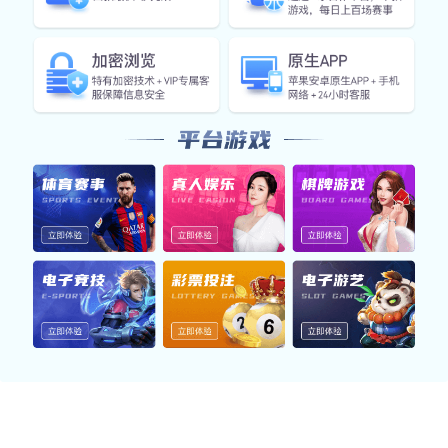
五大核心功能 · 场景整
合
从赛事直播到多端互动，构建华体会入口生态闭环
体育赛事直播
同步覆盖全球重要赛事，配备高清信号源与
多语言解说选项。用户可通过华体会官方版
网站登录入口-华体会(中国)平台轻松找到关