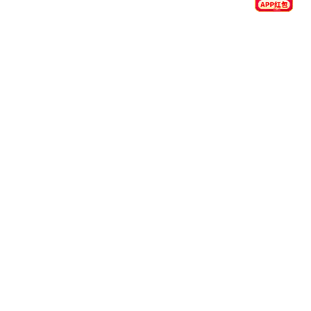
阅读全文
2026-08-07
德拉富恩特坚定支持罗德里面对西班牙国内的批评声
浪
在近期的西班牙足球界，德拉富恩特作为国家队主教练，展
现了对中场球员罗德里的坚定支持。尽管罗德里在国家队表...
阅读全文
2026-08-06