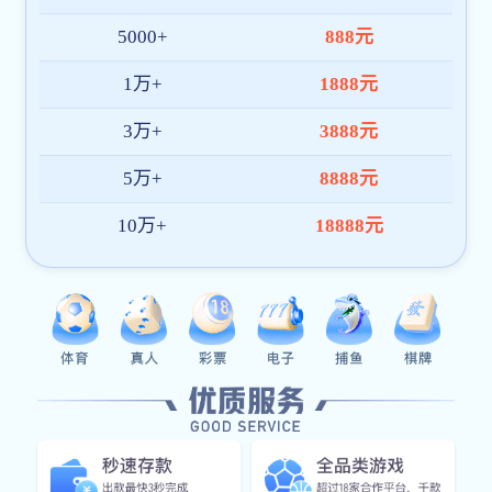
平台技术与服务能力
平台构建了一套高可用的全终端直播服务架构，集成智能风
控、秒级加载、多节点加速等核心技术，确保不同区域用户
都能流畅体验体育赛事。 同时，华体会入口提供全天候客
服支持与数据同步，致力于打造值得信赖的观赛首选平台。