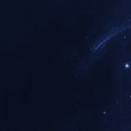
3、对沙特联整体水平影
菲利克斯本赛季的大爆发，不仅提升了个
而是更有底气去争取胜利。这对于提升联
随着菲利克斯持续输出高水平表现，其身
氛围。这种良性循环将进一步推动沙特联
同时，外界对沙特联关注度增加，各大俱
刺激，更加吸引观众目光。这样的发展趋
4、未来发展潜力
尽管菲利克斯本赛季已经取得了巨大的成
战术理解上，都还有进一步提升的可能性
此外，如今足球界变化迅速，新生代人才