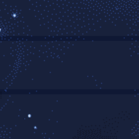
献44球沙特联轻松实现20球13助双丰收
态，在44场比赛中贡献了44个进球，成为球队的攻击核心。这一
现20球和13助攻的双丰收。本文将从四个方面详细探讨菲利
，以及未来的发展潜力。通过这些分析，我们可以更全面地理解
术能力和敏锐的进攻嗅觉。他拥有极强的控球能力，可以在狭小
下一步动作，从而创造出更多得分机会。