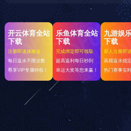
此外，菲利克斯对于射门时机的把握也非
出极高的命中率。这种高效性使得他在关
同时，他还具备良好的传球视野与意识。
此，菲利克斯不仅仅是一名得分手，更是
2、团队中的战术价值
在沙特联队中，菲利克斯被赋予了重要角
得他能发挥最大效能。在前场，他经常通
此外，由于他的速度和爆发力，菲利克斯
他队员争取到更多空位。这种无形中的牺
再者，菲利克斯还展现出了极强的领袖气
持冷静并适时发号施令，为球队增添斗志