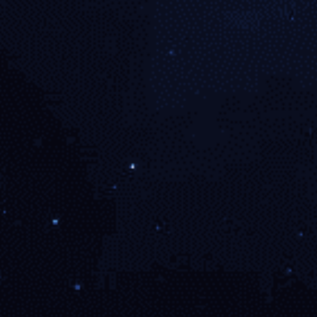
本文围绕“迈阿密国际高层与球迷团
2026-06-21
上海在五棵松展现实力与团队
在五棵松的篮球赛场上，上海队以其
2026-07-03
华体会入口
华体会入口官方网站【KY1.AC】官网
天
认证:手机版、app下载、登录入口、
s
官方网站、网页版、平台、网址、地
址、注册、娱乐，华体会入口(中国)官
方网站欢迎大家选择真正的官方通
道，同时我们提供全天候7x24小时在
线服务，第一时间处理各类问题，正