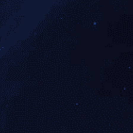
德遭父亲拒绝
，尤其是关于2500万签约未果的...
汉姆需在6月
态度，原因主要是西汉姆需要在6月...
晤探讨解决