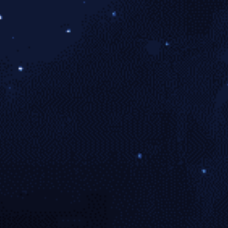
上一篇：
施洛特贝克解约条款引发皇马利物…
相关推荐文章
安切洛蒂曾欲2500万签哈兰
安切洛蒂与哈兰德的故事充满了戏剧性
2026-08-04
曼联对M费转会保持谨慎因西
本文将探讨曼联对于M费转会的谨慎
2026-08-05
迈阿密国际高层与球迷团体会