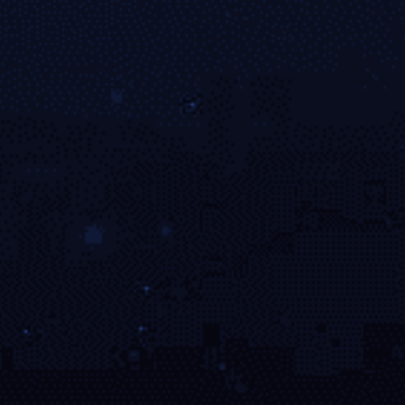
体会晤探讨解决方案以改善球队...
合作打破单
卓越的实力和出色的团队合作，成功...
联系我们
快速导航
津市河西区友谊路14号
App下载
关于我们
upport@imnfr.com
隐私政策
用户协议
网站地图