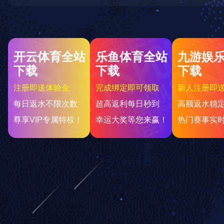
作为足球界的重要人物，弗洛伦蒂诺不仅
泛的人脉，这使得他能够为皇家马德里争
然而，随着时代的发展，弗洛伦蒂诺也面
面对外界问题的重要机会，可以借此机会
2、采访预期内容分析
根据西班牙电视六台的报道，此次采访将
季以来，皇马经历了不少波折，包括伤病
其次，对于转会策略，相信许多球迷都希
继续推进“银河战舰”模式，将直接关系到
最后，对未来展望部分，随着新一届欧洲
会提及新目标、新计划，将成为焦点所在