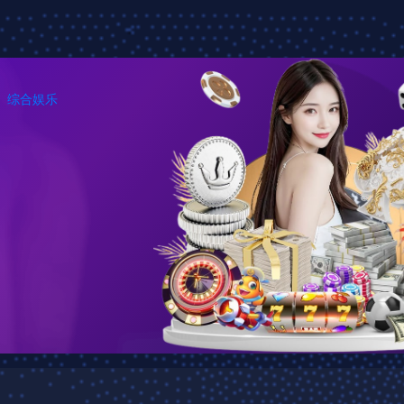
App下载
关于我们
体育热点
PP与网页版入口｜畅享全球体育
足球、篮球、电竞等项目的赛事资讯与数据内容， 
，聚焦热门体育内容， 助您轻松获取赛事动态，掌
手机App
网页版