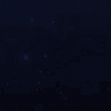
来证明自己
间的配合显得尤为重要。近日，随着...
联系我们
快速导航
津市河西区友谊路14号
App下载
关于我们
upport@imnfr.com
隐私政策
用户协议
网站地图