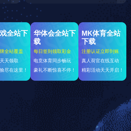
。他在国际足联和欧足联等机构中亦有着广
国际化的方向发展。
烈的转会市场竞争。因此，这次采访将是他
望等。首先，关于球队表现的问题，自上赛
队及球员状态必然有自己独到的见解。
断著称，如果有合适的人选出现，他是否会
大球迷最关心的话题。此次采访中，他是否