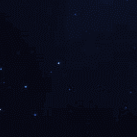
罗威留队不再孤单瀚森夏联迎
在当今篮球界，球队的构建和球员之
2026-07-22
华体会入口
华体会入口官方网站【KY1.AC】官网
天
认证:手机版、app下载、登录入口、
s
官方网站、网页版、平台、网址、地
址、注册、娱乐，华体会入口(中国)官
方网站欢迎大家选择真正的官方通
道，同时我们提供全天候7x24小时在
线服务，第一时间处理各类问题，正
规集团平台有保障，欢迎体验！