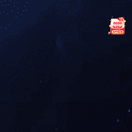
与现实碰撞的大讨论，让我们拭目以待，看
来看，此次访谈都有潜力成为改变当前局势
础。
德里在接下来的比赛中再创佳绩。同时，也
下一篇：