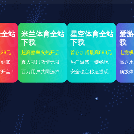
仅是一名俱乐部主席，他更是整个西班牙足球发展的推动者之一
取更多利益。在他的推动下，西甲联赛也逐渐向着更加商业化和
临着新的挑战，例如如何确保球队持续竞争力，以及应对日益激
阐明自己的看法和未来计划。
涵盖多个重要话题，其中包括球队近期表现、转会策略及未来展
困扰以及战术调整等。在这个关键时刻，弗洛伦蒂诺对于教练团
望了解皇马会否在冬季转会窗口采取行动。弗洛伦蒂诺一向以果
球队未来的发展方向。
冠军联赛和国内联赛阶段性的结束，皇马能否重返巅峰无疑是广
，也让人充满期待。