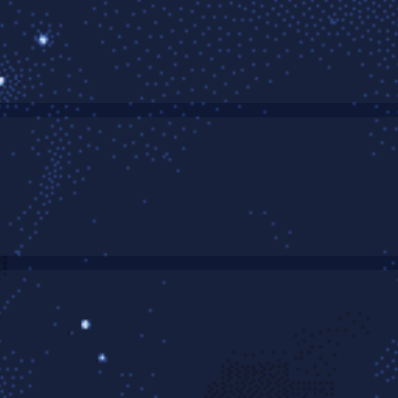
伦蒂诺即将接受重磅采访
主席弗洛伦蒂诺即将接受一场重磅采访的消息。这一事件引起了
马德里的领军人物，在足球界具有举足轻重的地位，因此他的每
预期内容、媒体反响以及对未来展望四个方面进行详细阐述，以
影响
皇家马德里俱乐部主席，他以其独特的管理风格和商业头脑著称。
盟。其“银河战舰”政策，使得皇马在全球范围内提升了品牌价