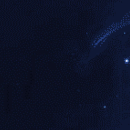
3、媒体反响与社会关注
自新闻发布以来，各大媒体纷纷对此事表
伦蒂诺此次采访充满好奇，希望从中获取
社交网络上也掀起了热烈讨论，不少球迷
则表示对于即将到来的言论持谨慎态度，
此外，一些专家和评论员也开始对可能出
等，这为公众提供了一种不同视角来解读
4、对未来展望与期待
随着这场重磅采访的临近，人们对于结果
他们也渴望听到一个明确而清晰的发展路
另一方面，从长远来看，此次访谈可能会
助于提升皇马自身实力，也可能促进整个