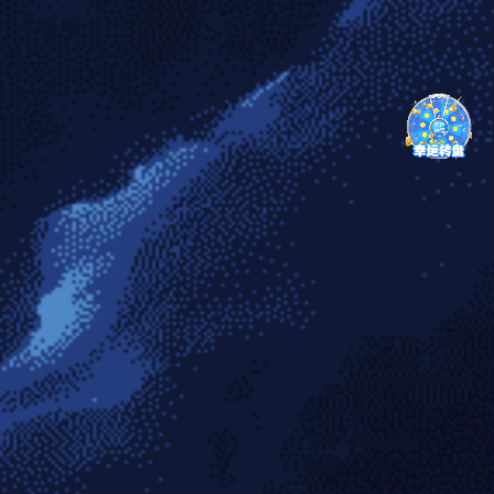
对这一消息进行了报道。这表明大家对弗洛
通过这次访谈了解到更多内幕；而另一些人
。
问题，如俱乐部财政状况及竞技层面的调控
现阶段所面临的问题以及应对之策。同时，
提出一些创新性想法或改革措施，将不仅有